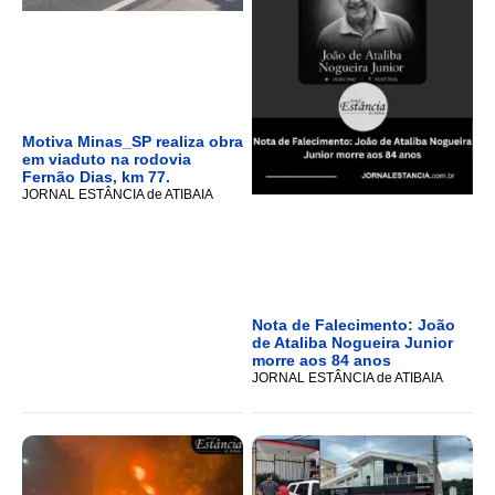
Motiva Minas_SP realiza obra
em viaduto na rodovia
Fernão Dias, km 77.
JORNAL ESTÂNCIA de ATIBAIA
Nota de Falecimento: João
de Ataliba Nogueira Junior
morre aos 84 anos
JORNAL ESTÂNCIA de ATIBAIA