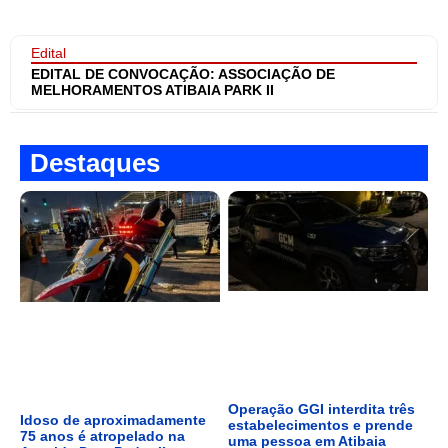
Edital
EDITAL DE CONVOCAÇÃO: ASSOCIAÇÃO DE
MELHORAMENTOS ATIBAIA PARK II
Destaques
Operação GGI interdita três
Idoso de aproximadamente
estabelecimentos e prende
75 anos é atropelado na
uma pessoa em Atibaia