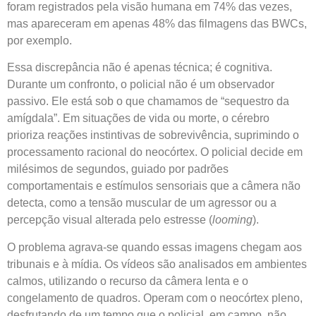
foram registrados pela visão humana em 74% das vezes,
mas apareceram em apenas 48% das filmagens das BWCs,
por exemplo.
Essa discrepância não é apenas técnica; é cognitiva.
Durante um confronto, o policial não é um observador
passivo. Ele está sob o que chamamos de “sequestro da
amígdala”. Em situações de vida ou morte, o cérebro
prioriza reações instintivas de sobrevivência, suprimindo o
processamento racional do neocórtex. O policial decide em
milésimos de segundos, guiado por padrões
comportamentais e estímulos sensoriais que a câmera não
detecta, como a tensão muscular de um agressor ou a
percepção visual alterada pelo estresse (
looming
).
O problema agrava-se quando essas imagens chegam aos
tribunais e à mídia. Os vídeos são analisados em ambientes
calmos, utilizando o recurso da câmera lenta e o
congelamento de quadros. Operam com o neocórtex pleno,
desfrutando de um tempo que o policial, em campo, não