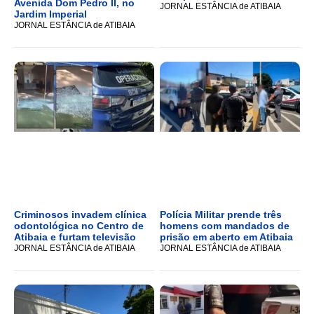
Avenida Dom Pedro II, no
JORNAL ESTÂNCIA de ATIBAIA
Jardim Imperial
JORNAL ESTÂNCIA de ATIBAIA
Criminosos invadem clínica
Polícia Militar prende três
odontológica no Centro de
homens com mandados de
Atibaia e furtam televisão
prisão em aberto em Atibaia
JORNAL ESTÂNCIA de ATIBAIA
JORNAL ESTÂNCIA de ATIBAIA