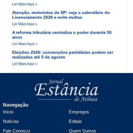
Ler Mais Aqui »
Atenção, motoristas de SP: veja o calendário do
Licenciamento 2026 e evite multas
Ler Mais Aqui »
A reforma tributária centraliza o poder durante 50
anos
Ler Mais Aqui »
Eleições 2026: convenções partidárias podem ser
realizadas até 5 de agosto
Ler Mais Aqui »
Navegação
Início
Empregos
Notícias
Editais
Fale Conosco
Quem Somos