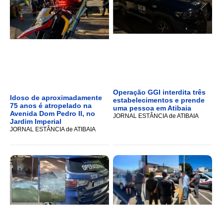
Operação GGI interdita três
Idoso de aproximadamente
estabelecimentos e prende
75 anos é atropelado na
uma pessoa em Atibaia
Avenida Dom Pedro II, no
JORNAL ESTÂNCIA de ATIBAIA
Jardim Imperial
JORNAL ESTÂNCIA de ATIBAIA