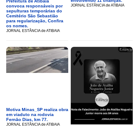
envolvendo 11 crianças.
Prefeitura de Atibaia
JORNAL ESTÂNCIA de ATIBAIA
convoca responsáveis por
sepulturas temporárias do
Cemitério São Sebastião
para regularização, Confira
os nomes.
JORNAL ESTÂNCIA de ATIBAIA
Motiva Minas_SP realiza obra
em viaduto na rodovia
Fernão Dias, km 77.
JORNAL ESTÂNCIA de ATIBAIA