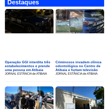
Destaques
Operação GGI interdita três
Criminosos invadem clínica
estabelecimentos e prende
odontológica no Centro de
uma pessoa em Atibaia
Atibaia e furtam televisão
JORNAL ESTÂNCIA de ATIBAIA
JORNAL ESTÂNCIA de ATIBAIA