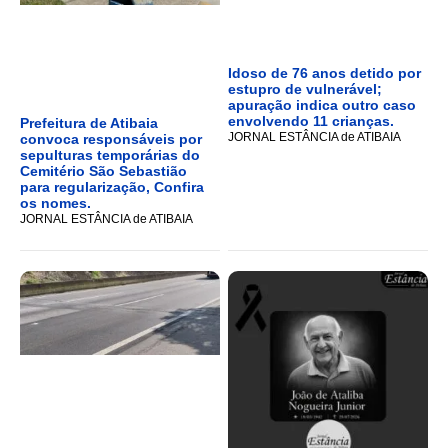
Idoso de 76 anos detido por
estupro de vulnerável;
apuração indica outro caso
envolvendo 11 crianças.
Prefeitura de Atibaia
JORNAL ESTÂNCIA de ATIBAIA
convoca responsáveis por
sepulturas temporárias do
Cemitério São Sebastião
para regularização, Confira
os nomes.
JORNAL ESTÂNCIA de ATIBAIA