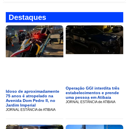
Destaques
Operação GGI interdita três
Idoso de aproximadamente
estabelecimentos e prende
75 anos é atropelado na
uma pessoa em Atibaia
Avenida Dom Pedro II, no
JORNAL ESTÂNCIA de ATIBAIA
Jardim Imperial
JORNAL ESTÂNCIA de ATIBAIA