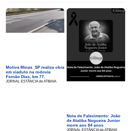
Motiva Minas_SP realiza obra
em viaduto na rodovia
Fernão Dias, km 77.
JORNAL ESTÂNCIA de ATIBAIA
Nota de Falecimento: João
de Ataliba Nogueira Junior
morre aos 84 anos
JORNAL ESTÂNCIA de ATIBAIA