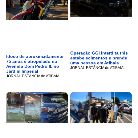
Operação GGI interdita três
Idoso de aproximadamente
estabelecimentos e prende
75 anos é atropelado na
uma pessoa em Atibaia
Avenida Dom Pedro II, no
JORNAL ESTÂNCIA de ATIBAIA
Jardim Imperial
JORNAL ESTÂNCIA de ATIBAIA