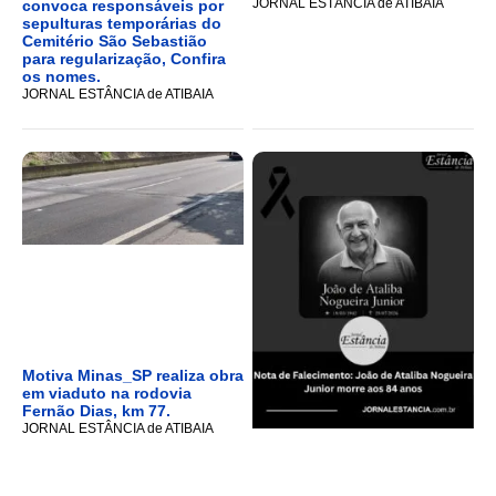
JORNAL ESTÂNCIA de ATIBAIA
convoca responsáveis por
sepulturas temporárias do
Cemitério São Sebastião
para regularização, Confira
os nomes.
JORNAL ESTÂNCIA de ATIBAIA
Motiva Minas_SP realiza obra
em viaduto na rodovia
Fernão Dias, km 77.
JORNAL ESTÂNCIA de ATIBAIA