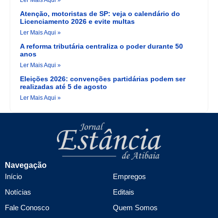
Ler Mais Aqui »
Atenção, motoristas de SP: veja o calendário do
Licenciamento 2026 e evite multas
Ler Mais Aqui »
A reforma tributária centraliza o poder durante 50
anos
Ler Mais Aqui »
Eleições 2026: convenções partidárias podem ser
realizadas até 5 de agosto
Ler Mais Aqui »
Navegação
Início
Empregos
Notícias
Editais
Fale Conosco
Quem Somos