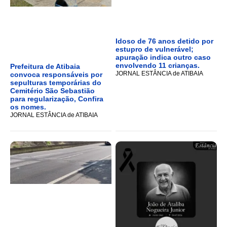
Idoso de 76 anos detido por
estupro de vulnerável;
apuração indica outro caso
envolvendo 11 crianças.
Prefeitura de Atibaia
JORNAL ESTÂNCIA de ATIBAIA
convoca responsáveis por
sepulturas temporárias do
Cemitério São Sebastião
para regularização, Confira
os nomes.
JORNAL ESTÂNCIA de ATIBAIA