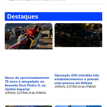
Destaques
Operação GGI interdita três
Idoso de aproximadamente
estabelecimentos e prende
75 anos é atropelado na
uma pessoa em Atibaia
Avenida Dom Pedro II, no
JORNAL ESTÂNCIA de ATIBAIA
Jardim Imperial
JORNAL ESTÂNCIA de ATIBAIA