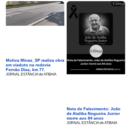
Motiva Minas_SP realiza obra
em viaduto na rodovia
Fernão Dias, km 77.
JORNAL ESTÂNCIA de ATIBAIA
Nota de Falecimento: João
de Ataliba Nogueira Junior
morre aos 84 anos
JORNAL ESTÂNCIA de ATIBAIA