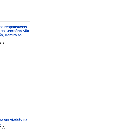
oca responsáveis
 do Cemitério São
o, Confira os
AIA
ra em viaduto na
.
AIA