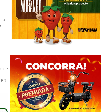
 na
o
os de
a BR-