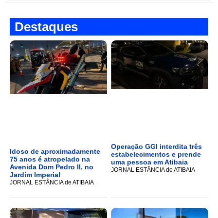
Destaques
Operação GGI interdita três
Idoso de aproximadamente
estabelecimentos e prende
75 anos é atropelado na
uma pessoa em Atibaia
Avenida Dom Pedro II, no
JORNAL ESTÂNCIA de ATIBAIA
Jardim Imperial
JORNAL ESTÂNCIA de ATIBAIA