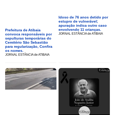
Idoso de 76 anos detido por
estupro de vulnerável;
apuração indica outro caso
envolvendo 11 crianças.
Prefeitura de Atibaia
JORNAL ESTÂNCIA de ATIBAIA
convoca responsáveis por
sepulturas temporárias do
Cemitério São Sebastião
para regularização, Confira
os nomes.
JORNAL ESTÂNCIA de ATIBAIA