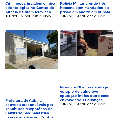
Criminosos invadem clínica
Polícia Militar prende três
odontológica no Centro de
homens com mandados de
Atibaia e furtam televisão
prisão em aberto em Atibaia
JORNAL ESTÂNCIA de ATIBAIA
JORNAL ESTÂNCIA de ATIBAIA
Idoso de 76 anos detido por
estupro de vulnerável;
apuração indica outro caso
envolvendo 11 crianças.
Prefeitura de Atibaia
JORNAL ESTÂNCIA de ATIBAIA
convoca responsáveis por
sepulturas temporárias do
Cemitério São Sebastião
para regularização, Confira