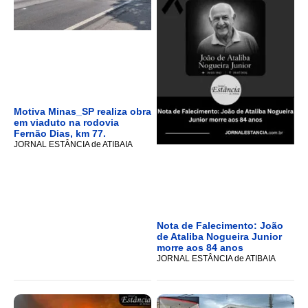
Motiva Minas_SP realiza obra
em viaduto na rodovia
Fernão Dias, km 77.
JORNAL ESTÂNCIA de ATIBAIA
Nota de Falecimento: João
de Ataliba Nogueira Junior
morre aos 84 anos
JORNAL ESTÂNCIA de ATIBAIA