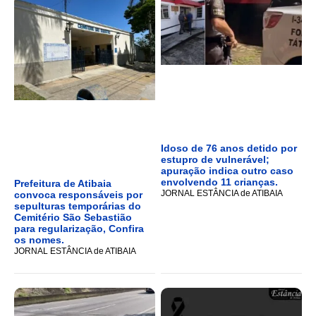
Idoso de 76 anos detido por
estupro de vulnerável;
apuração indica outro caso
envolvendo 11 crianças.
Prefeitura de Atibaia
JORNAL ESTÂNCIA de ATIBAIA
convoca responsáveis por
sepulturas temporárias do
Cemitério São Sebastião
para regularização, Confira
os nomes.
JORNAL ESTÂNCIA de ATIBAIA