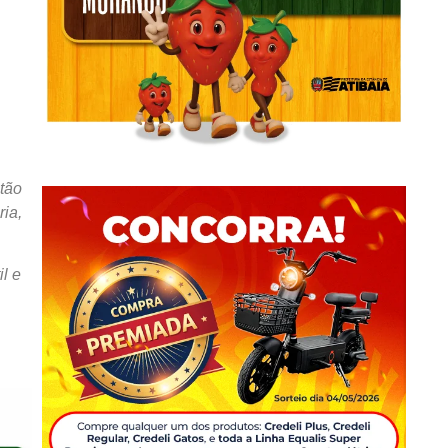
tão
ria,
l e