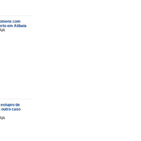
s homens com
rto em Atibaia
AIA
 estupro de
a outro caso
AIA