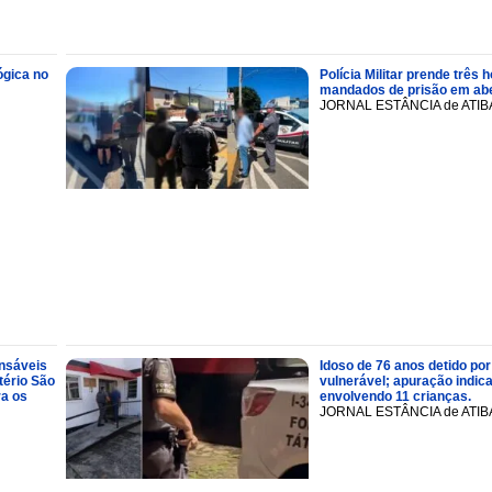
ógica no
Polícia Militar prende trê
mandados de prisão em abe
JORNAL ESTÂNCIA de ATIB
onsáveis
Idoso de 76 anos detido por
tério São
vulnerável; apuração indic
ra os
envolvendo 11 crianças.
JORNAL ESTÂNCIA de ATIB