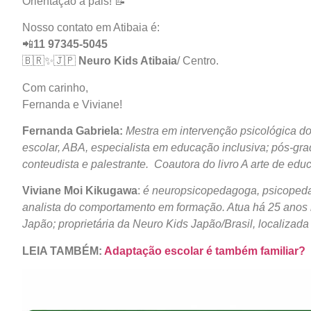
Orientação a pais! 📝
Nosso contato em Atibaia é:
📲
11 97345-5045
🇧🇷✨️🇯🇵
Neuro Kids Atibaia
/ Centro.
Com carinho,
Fernanda e Viviane!
Fernanda Gabriela:
Mestra em intervenção psicológica 
escolar, ABA, especialista em educação inclusiva; pós-gra
conteudista e palestrante. Coautora do livro A arte de edu
Viviane Moi Kikugawa
:
é neuropsicopedagoga, psicopeda
analista do comportamento em formação. Atua há 25 anos
Japão; proprietária da Neuro Kids Japão/Brasil, localizada
LEIA TAMBÉM:
Adaptação escolar é também familiar?