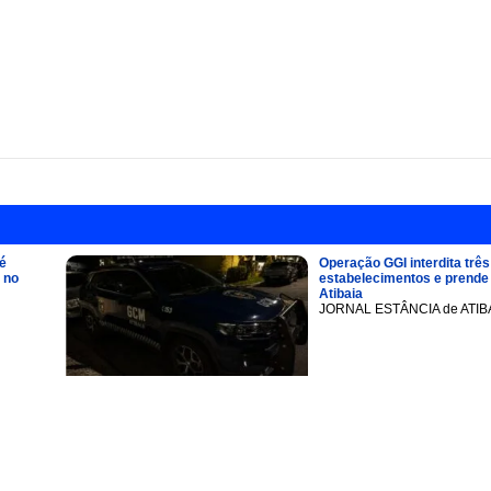
é
Operação GGI interdita três
 no
estabelecimentos e prend
Atibaia
JORNAL ESTÂNCIA de ATIB