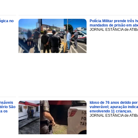
ógica no
Polícia Militar prende trê
mandados de prisão em abe
JORNAL ESTÂNCIA de ATIB
onsáveis
Idoso de 76 anos detido por
tério São
vulnerável; apuração indic
ra os
envolvendo 11 crianças.
JORNAL ESTÂNCIA de ATIB