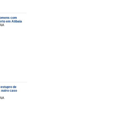
s homens com
rto em Atibaia
AIA
 estupro de
a outro caso
AIA