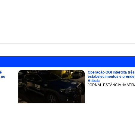
é
Operação GGI interdita três
 no
estabelecimentos e prend
Atibaia
JORNAL ESTÂNCIA de ATIB