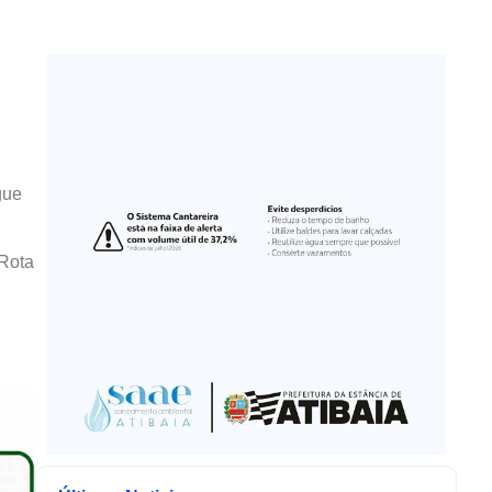
gue
 Rota