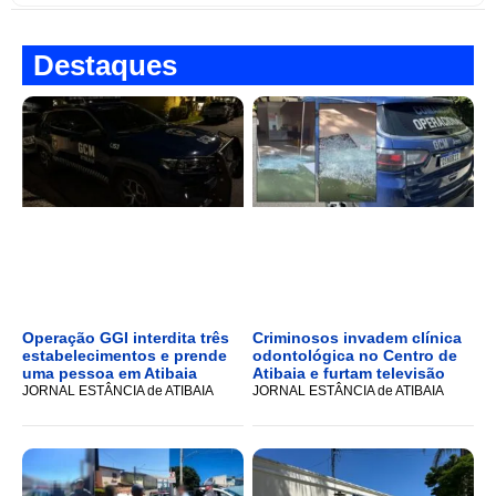
Destaques
Operação GGI interdita três
Criminosos invadem clínica
estabelecimentos e prende
odontológica no Centro de
uma pessoa em Atibaia
Atibaia e furtam televisão
JORNAL ESTÂNCIA de ATIBAIA
JORNAL ESTÂNCIA de ATIBAIA