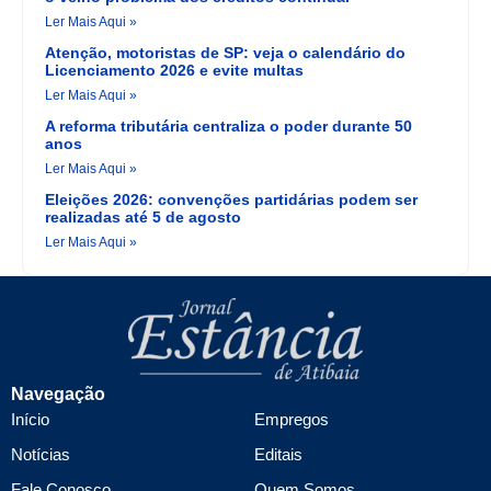
Ler Mais Aqui »
Atenção, motoristas de SP: veja o calendário do
Licenciamento 2026 e evite multas
Ler Mais Aqui »
A reforma tributária centraliza o poder durante 50
anos
Ler Mais Aqui »
Eleições 2026: convenções partidárias podem ser
realizadas até 5 de agosto
Ler Mais Aqui »
Navegação
Início
Empregos
Notícias
Editais
Fale Conosco
Quem Somos