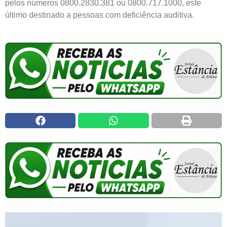
pelos números 0800.2830.381 ou 0800.717.1000, este
último destinado a pessoas com deficiência auditiva.