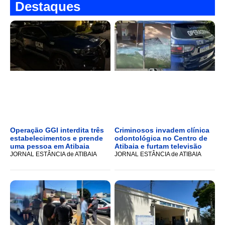
Destaques
Operação GGI interdita três
Criminosos invadem clínica
estabelecimentos e prende
odontológica no Centro de
uma pessoa em Atibaia
Atibaia e furtam televisão
JORNAL ESTÂNCIA de ATIBAIA
JORNAL ESTÂNCIA de ATIBAIA