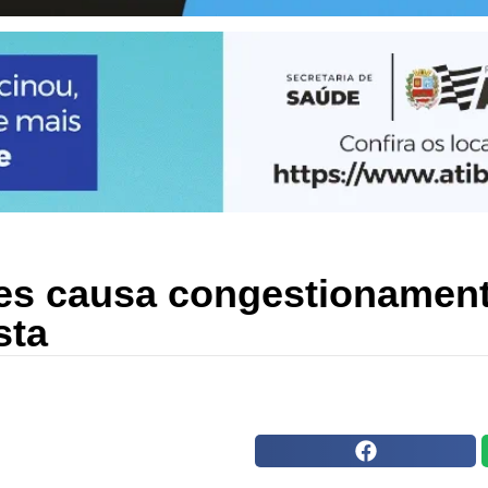
ões causa congestionamen
sta