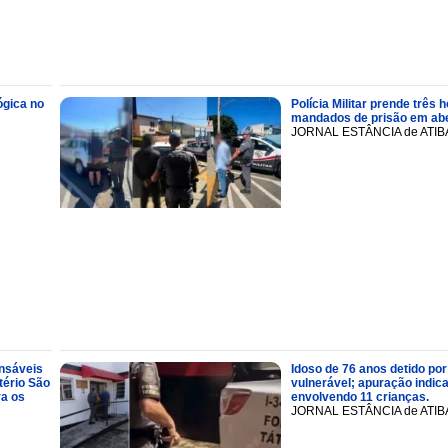
ógica no
Polícia Militar prende trê
mandados de prisão em abe
JORNAL ESTÂNCIA de ATIB
onsáveis
Idoso de 76 anos detido por
tério São
vulnerável; apuração indic
ra os
envolvendo 11 crianças.
JORNAL ESTÂNCIA de ATIB