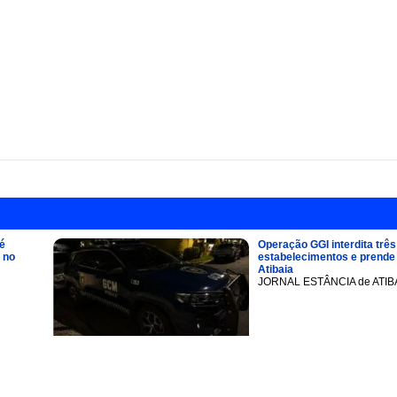
é
Operação GGI interdita três
 no
estabelecimentos e prend
Atibaia
JORNAL ESTÂNCIA de ATIB