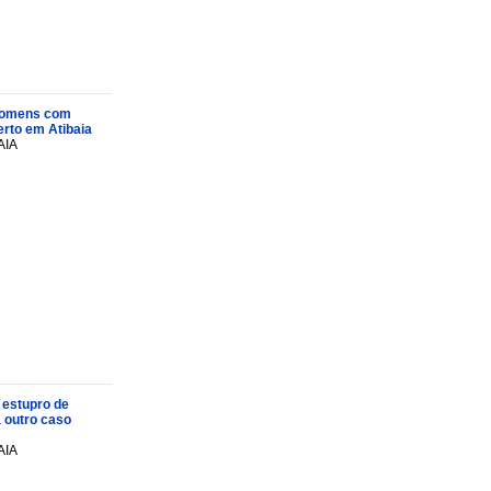
s homens com
rto em Atibaia
AIA
 estupro de
a outro caso
AIA