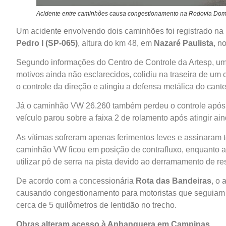
Acidente entre caminhões causa congestionamento na Rodovia Dom P
Um acidente envolvendo dois caminhões foi registrado na m
Pedro I (SP-065)
, altura do km 48, em
Nazaré Paulista
, n
Segundo informações do Centro de Controle da Artesp, uma
motivos ainda não esclarecidos, colidiu na traseira de u
o controle da direção e atingiu a defensa metálica do cant
Já o caminhão VW 26.260 também perdeu o controle após a 
veículo parou sobre a faixa 2 de rolamento após atingir ain
As vítimas sofreram apenas ferimentos leves e assinaram 
caminhão VW ficou em posição de contrafluxo, enquanto a
utilizar pó de serra na pista devido ao derramamento de re
De acordo com a concessionária
Rota das Bandeiras
, o 
causando congestionamento para motoristas que seguiam s
cerca de 5 quilômetros de lentidão no trecho.
Obras alteram acesso à Anhanguera em Campinas