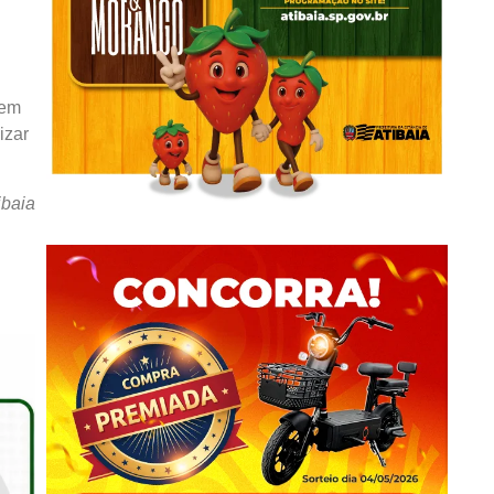
uem
izar
ibaia