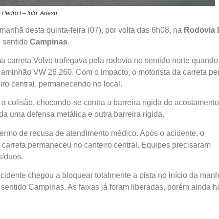
edro I – foto: Artesp
anhã desta quinta-feira (07), por volta das 6h08, na
Rodovia
o sentido
Campinas
.
 carreta Volvo trafegava pela rodovia no sentido norte quando,
m caminhão VW 26.260. Com o impacto, o motorista da carreta pe
eiro central, permanecendo no local.
colisão, chocando-se contra a barreira rígida do acostamento
da uma defensa metálica e outra barreira rígida.
termo de recusa de atendimento médico. Após o acidente, o
 carreta permaneceu no canteiro central. Equipes precisaram
síduos.
acidente chegou a bloquear totalmente a pista no início da manh
entido Campinas. As faixas já foram liberadas, porém ainda h