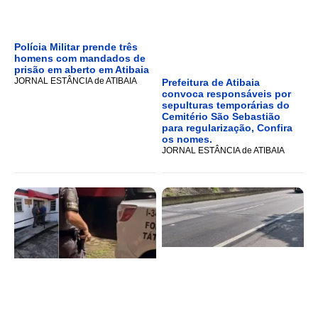
Polícia Militar prende três
homens com mandados de
prisão em aberto em Atibaia
JORNAL ESTÂNCIA de ATIBAIA
Prefeitura de Atibaia
convoca responsáveis por
sepulturas temporárias do
Cemitério São Sebastião
para regularização, Confira
os nomes.
JORNAL ESTÂNCIA de ATIBAIA