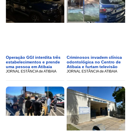
Operação GGI interdita três
Criminosos invadem clínica
estabelecimentos e prende
odontológica no Centro de
uma pessoa em Atibaia
Atibaia e furtam televisão
JORNAL ESTÂNCIA de ATIBAIA
JORNAL ESTÂNCIA de ATIBAIA