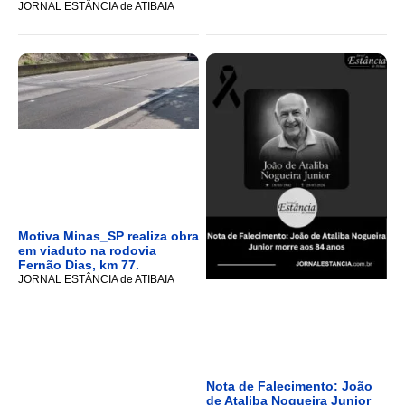
JORNAL ESTÂNCIA de ATIBAIA
Motiva Minas_SP realiza obra
em viaduto na rodovia
Fernão Dias, km 77.
JORNAL ESTÂNCIA de ATIBAIA
Nota de Falecimento: João
de Ataliba Nogueira Junior