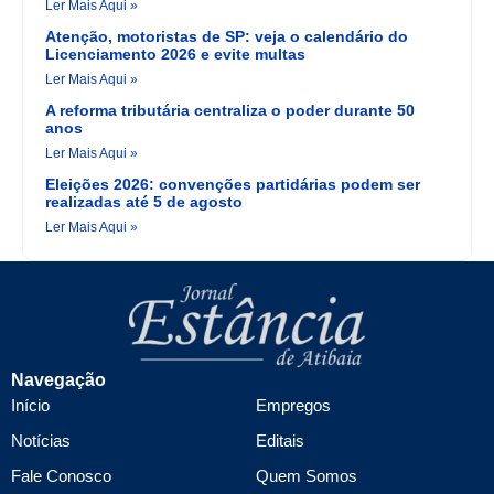
Ler Mais Aqui »
Atenção, motoristas de SP: veja o calendário do
Licenciamento 2026 e evite multas
Ler Mais Aqui »
A reforma tributária centraliza o poder durante 50
anos
Ler Mais Aqui »
Eleições 2026: convenções partidárias podem ser
realizadas até 5 de agosto
Ler Mais Aqui »
Navegação
Início
Empregos
Notícias
Editais
Fale Conosco
Quem Somos