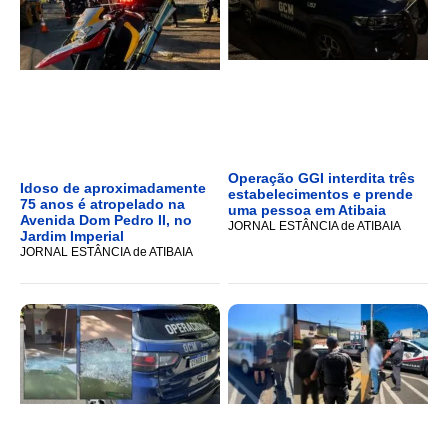
Operação GGI interdita três
Idoso de aproximadamente
estabelecimentos e prende
75 anos é atropelado na
uma pessoa em Atibaia
Avenida Dom Pedro II, no
JORNAL ESTÂNCIA de ATIBAIA
Jardim Imperial
JORNAL ESTÂNCIA de ATIBAIA