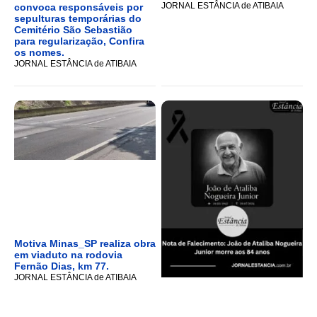
JORNAL ESTÂNCIA de ATIBAIA
convoca responsáveis por
sepulturas temporárias do
Cemitério São Sebastião
para regularização, Confira
os nomes.
JORNAL ESTÂNCIA de ATIBAIA
Motiva Minas_SP realiza obra
em viaduto na rodovia
Fernão Dias, km 77.
JORNAL ESTÂNCIA de ATIBAIA