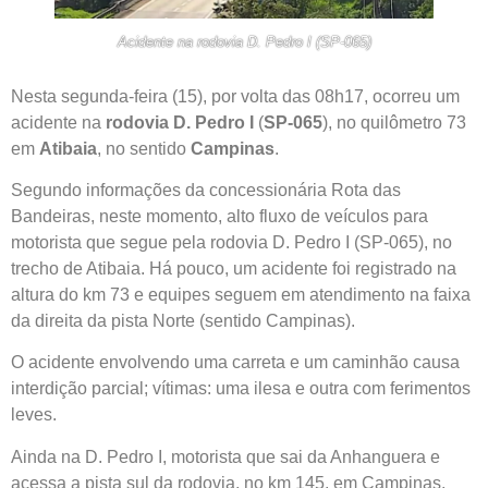
Acidente na rodovia D. Pedro I (SP-065)
Nesta segunda-feira (15), por volta das 08h17, ocorreu um
acidente na
rodovia D. Pedro I
(
SP-065
), no quilômetro 73
em
Atibaia
, no sentido
Campinas
.
Segundo informações da concessionária Rota das
Bandeiras, neste momento, alto fluxo de veículos para
motorista que segue pela rodovia D. Pedro I (SP-065), no
trecho de Atibaia. Há pouco, um acidente foi registrado na
altura do km 73 e equipes seguem em atendimento na faixa
da direita da pista Norte (sentido Campinas).
O acidente envolvendo uma carreta e um caminhão causa
interdição parcial; vítimas: uma ilesa e outra com ferimentos
leves.
Ainda na D. Pedro I, motorista que sai da Anhanguera e
acessa a pista sul da rodovia, no km 145, em Campinas,