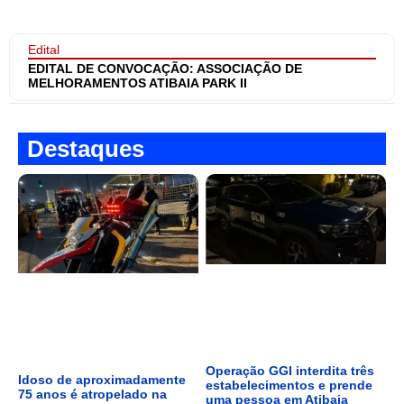
Edital
EDITAL DE CONVOCAÇÃO: ASSOCIAÇÃO DE
MELHORAMENTOS ATIBAIA PARK II
Destaques
Operação GGI interdita três
Idoso de aproximadamente
estabelecimentos e prende
75 anos é atropelado na
uma pessoa em Atibaia