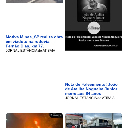
Motiva Minas_SP realiza obra
em viaduto na rodovia
Fernão Dias, km 77.
JORNAL ESTÂNCIA de ATIBAIA
Nota de Falecimento: João
de Ataliba Nogueira Junior
morre aos 84 anos
JORNAL ESTÂNCIA de ATIBAIA