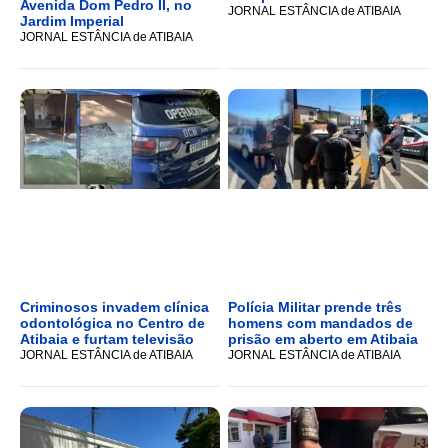
Avenida Dom Pedro II, no
JORNAL ESTÂNCIA de ATIBAIA
Jardim Imperial
JORNAL ESTÂNCIA de ATIBAIA
Criminosos invadem clínica
Polícia Militar prende três
odontológica no Centro de
homens com mandados de
Atibaia e furtam televisão
prisão em aberto em Atibaia
JORNAL ESTÂNCIA de ATIBAIA
JORNAL ESTÂNCIA de ATIBAIA