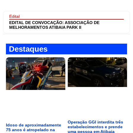
Edital
EDITAL DE CONVOCAÇÃO: ASSOCIAÇÃO DE
MELHORAMENTOS ATIBAIA PARK II
Destaques
Operação GGI interdita três
Idoso de aproximadamente
estabelecimentos e prende
75 anos é atropelado na
uma pessoa em Atibaia