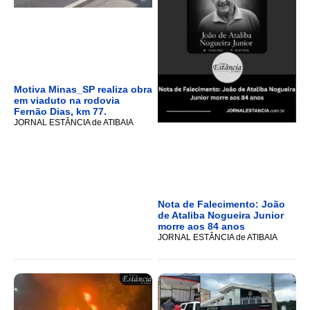
Motiva Minas_SP realiza obra
em viaduto na rodovia
Fernão Dias, km 77.
JORNAL ESTÂNCIA de ATIBAIA
Nota de Falecimento: João
de Ataliba Nogueira Junior
morre aos 84 anos
JORNAL ESTÂNCIA de ATIBAIA