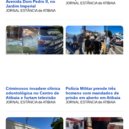
Avenida Dom Pedro II, no
JORNAL ESTÂNCIA de ATIBAIA
Jardim Imperial
JORNAL ESTÂNCIA de ATIBAIA
Criminosos invadem clínica
Polícia Militar prende três
odontológica no Centro de
homens com mandados de
Atibaia e furtam televisão
prisão em aberto em Atibaia
JORNAL ESTÂNCIA de ATIBAIA
JORNAL ESTÂNCIA de ATIBAIA