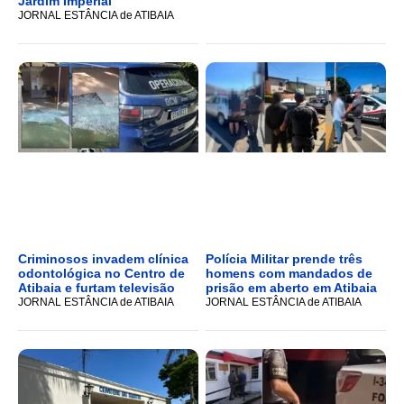
Jardim Imperial
JORNAL ESTÂNCIA de ATIBAIA
Criminosos invadem clínica
Polícia Militar prende três
odontológica no Centro de
homens com mandados de
Atibaia e furtam televisão
prisão em aberto em Atibaia
JORNAL ESTÂNCIA de ATIBAIA
JORNAL ESTÂNCIA de ATIBAIA