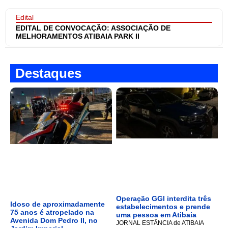
Edital
EDITAL DE CONVOCAÇÃO: ASSOCIAÇÃO DE
MELHORAMENTOS ATIBAIA PARK II
Destaques
Operação GGI interdita três
Idoso de aproximadamente
estabelecimentos e prende
75 anos é atropelado na
uma pessoa em Atibaia
Avenida Dom Pedro II, no
JORNAL ESTÂNCIA de ATIBAIA