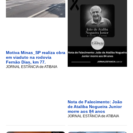
Motiva Minas_SP realiza obra
em viaduto na rodovia
Fernão Dias, km 77.
JORNAL ESTÂNCIA de ATIBAIA
Nota de Falecimento: João
de Ataliba Nogueira Junior
morre aos 84 anos
JORNAL ESTÂNCIA de ATIBAIA