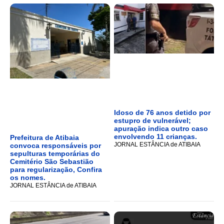
Idoso de 76 anos detido por
estupro de vulnerável;
apuração indica outro caso
envolvendo 11 crianças.
Prefeitura de Atibaia
JORNAL ESTÂNCIA de ATIBAIA
convoca responsáveis por
sepulturas temporárias do
Cemitério São Sebastião
para regularização, Confira
os nomes.
JORNAL ESTÂNCIA de ATIBAIA