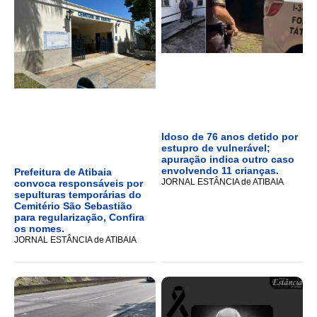
Idoso de 76 anos detido por
estupro de vulnerável;
apuração indica outro caso
envolvendo 11 crianças.
Prefeitura de Atibaia
JORNAL ESTÂNCIA de ATIBAIA
convoca responsáveis por
sepulturas temporárias do
Cemitério São Sebastião
para regularização, Confira
os nomes.
JORNAL ESTÂNCIA de ATIBAIA