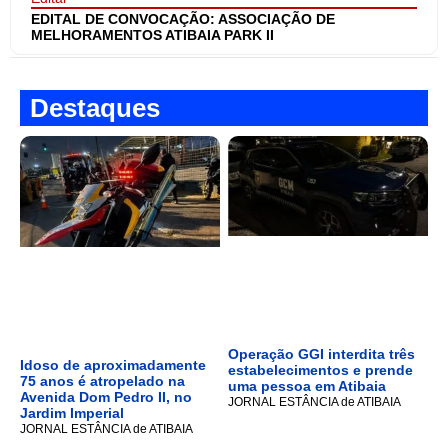
EDITAL DE CONVOCAÇÃO: ASSOCIAÇÃO DE
MELHORAMENTOS ATIBAIA PARK II
Destaques
Operação GGI interdita três
Idoso de aproximadamente
estabelecimentos e prende
75 anos é atropelado na
uma pessoa em Atibaia
Avenida Dom Pedro II, no
JORNAL ESTÂNCIA de ATIBAIA
Jardim Imperial
JORNAL ESTÂNCIA de ATIBAIA